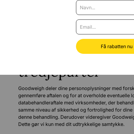
formål, hvortil dine oplysninger indsamles. De ind
er registreret til brug af (blandt andet) vores hjem
opbevares til historiske, statistiske eller videnskabe
at opbevare dem i en form, der ikke længere gør det 
opbevares i overensstemmelse med de lovmæssige op
Deling af person
tredjeparter
Goodweigh deler dine personoplysninger med forskell
gennemføre aftalen og for at overholde eventuelle l
databehandleraftale med virksomheder, der behandle
samme niveau af sikkerhed og fortrolighed for dine 
denne behandling. Derudover videregiver Goodweigh 
Dette gør vi kun med dit udtrykkelige samtykke.