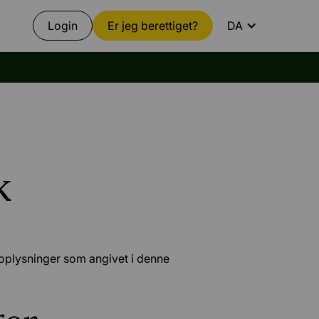
Login
Er jeg berettiget?
DA
k
oplysninger som angivet i denne