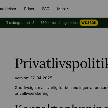
meldelser
Priser
FAQ
Mere
Tidsbegrænset: Spar 550 kr nu – brug koden:
WK38DK
Privatlivspoliti
Version: 27-04-2025
Goodweigh er ansvarlig for behandlingen af person
privatlivserklæring.