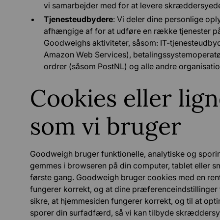
vi samarbejder med for at levere skræddersyede
Tjenesteudbydere
: Vi deler dine personlige opl
afhængige af for at udføre en række tjenester p
Goodweighs aktiviteter, såsom: IT-tjenesteudby
Amazon Web Services), betalingssystemoperatører
ordrer (såsom PostNL) og alle andre organisatione
Cookies eller lig
som vi bruger
Goodweigh bruger funktionelle, analytiske og sporings
gemmes i browseren på din computer, tablet eller 
første gang. Goodweigh bruger cookies med en rent t
fungerer korrekt, og at dine præferenceindstillinger 
sikre, at hjemmesiden fungerer korrekt, og til at op
sporer din surfadfærd, så vi kan tilbyde skrædders