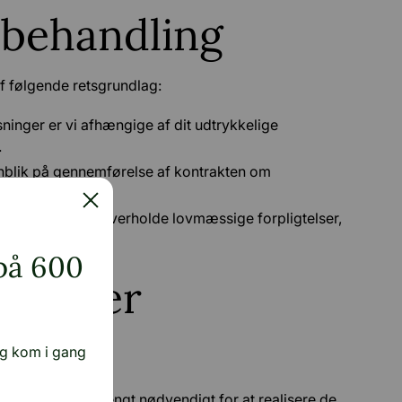
 behandling
f følgende retsgrundlag:
ninger er vi afhængige af dit udtrykkelige
.
enblik på gennemførelse af kontrakten om
h.
ehandles for at overholde lovmæssige forpligtelser,
 på 600
bevarer
er
og kom i gang
ængere end strengt nødvendigt for at realisere de