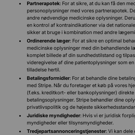
Partnerapotek
: For at sikre, at du kan få den med
personoplysninger med vores partnerapotek. Dett
andre nødvendige medicinske oplysninger. Derudo
en kontrol af kontraindikationer via det national
sikker at bruge i kombination med andre lægemid
Ordinerende læger
: For at sikre en optimal beh
medicinske oplysninger med din behandlende læg
komplet billede af din sundhedstilstand og tilpa
videregivelse af dine patientoplysninger som en
tilladelse hertil.
Betalingsformidler
: For at behandle dine betal
med Stripe. Når du foretager et køb på vores h
(f.eks. kreditkort- eller bankoplysninger) direkt
betalingsoplysninger. Stripe behandler dine op
privatlivspolitik og de højeste sikkerhedsstandar
Juridiske myndigheder
: Hvis vi er juridisk forp
myndigheder eller tilsynsmyndigheder.
Tredjepartsannonceringstjenester
: Vi kan dele