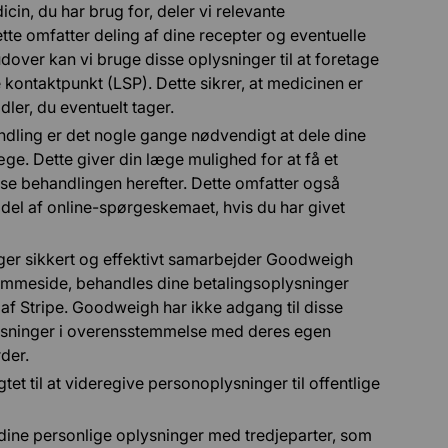
icin, du har brug for, deler vi relevante
e omfatter deling af dine recepter og eventuelle
ver kan vi bruge disse oplysninger til at foretage
e kontaktpunkt (LSP). Dette sikrer, at medicinen er
ler, du eventuelt tager.
andling er det nogle gange nødvendigt at dele dine
e. Dette giver din læge mulighed for at få et
sse behandlingen herefter. Dette omfatter også
 del af online-spørgeskemaet, hvis du har givet
inger sikkert og effektivt samarbejder Goodweigh
jemmeside, behandles dine betalingsoplysninger
e af Stripe. Goodweigh har ikke adgang til disse
lysninger i overensstemmelse med deres egen
der.
ligtet til at videregive personoplysninger til offentlige
 dine personlige oplysninger med tredjeparter, som