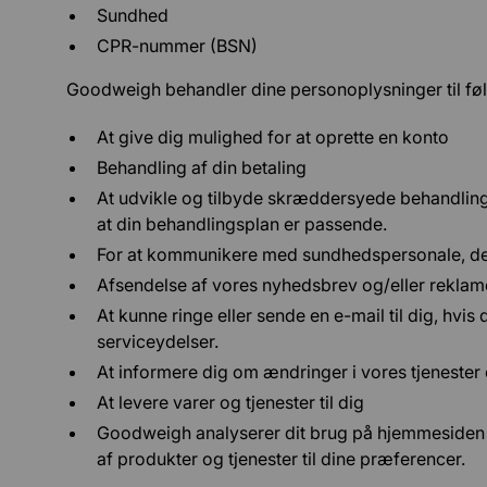
Sundhed
CPR-nummer (BSN)
Goodweigh behandler dine personoplysninger til fø
At give dig mulighed for at oprette en konto
Behandling af din betaling
At udvikle og tilbyde skræddersyede behandlinge
at din behandlingsplan er passende.
For at kommunikere med sundhedspersonale, der e
Afsendelse af vores nyhedsbrev og/eller rekla
At kunne ringe eller sende en e-mail til dig, hvi
serviceydelser.
At informere dig om ændringer i vores tjenester
At levere varer og tjenester til dig
Goodweigh analyserer dit brug på hjemmesiden 
af produkter og tjenester til dine præferencer.