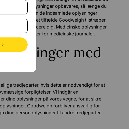
samlede personoplysninger opbevares, så længe du
meside. Derefter kan de indsamlede oplysninger
lige formål, i hvilket tilfælde Goodweigh tilstræber
muligt at identificere dig. Medicinske oplysninger
bevaringsfrister for medicinske journaler.
oplysninger med
ige tredjeparter, hvis dette er nødvendigt for at
ovmæssige forpligtelser. Vi indgår en
r dine oplysninger på vores vegne, for at sikre
oplysninger. Goodweigh forbliver ansvarlig for
dine personoplysninger til andre tredjeparter.