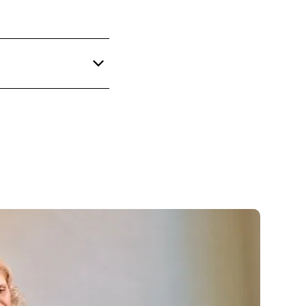
ls actief ingrediënt
egediend. Voor een
osering en deze
n
 Daarna verhoog je
. Kies een vaste dag