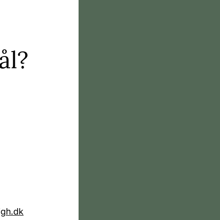
ål?
gh.dk