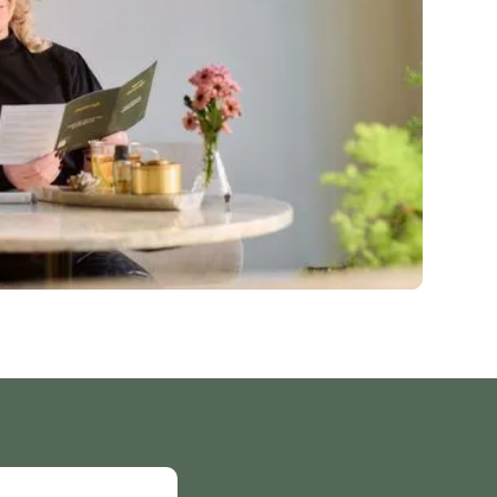
gkeert naar het
informatie en
 van
en
pbouw te volgen om
dvies en bij ongewone
je naar de
bijsluiter
gezond eten en
 onze andere