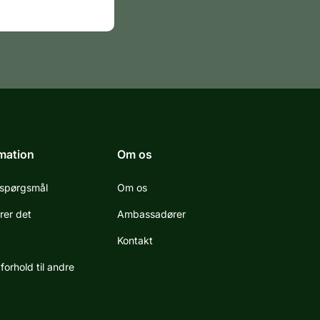
mation
Om os
e spørgsmål
Om os
rer det
Ambassadører
Kontakt
forhold til andre