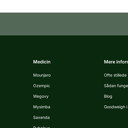
Medicin
Mere infor
Mounjaro
Ofte stilled
Ozempic
Sådan funge
Wegovy
Blog
Mysimba
Goodweigh i 
Saxenda
Rybelsus