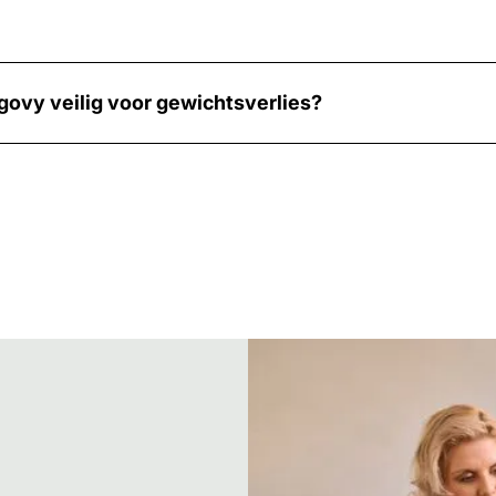
govy veilig voor gewichtsverlies?
ge behandelingsoptie voor gewichtsverlies die semaglutide a
del wordt eenmaal per week via een
onderhuidse injectie
to
 behandeling, is het belangrijk om te beginnen met een lage d
wen.
ng en toediening va
y
g begint met 0,25 mg per week voor de eerste vier weken.
weken tot je de onderhoudsdosis van 2,4 mg per week bereikt
njectie, zodat je gemakkelijk een routine kunt ontwikkelen.