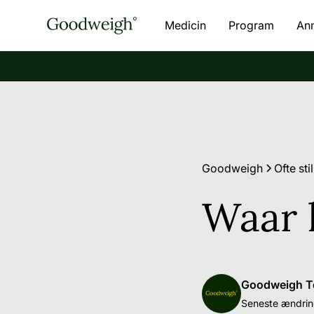
Medicin
Program
An
Goodweigh
Ofte st
Waar 
Goodweigh 
Seneste ændrin