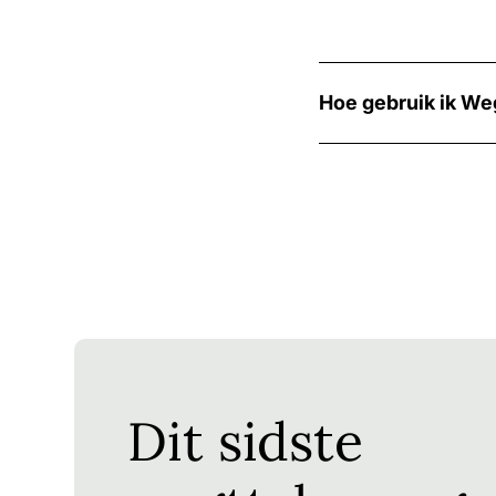
Hoe gebruik ik We
Wegovy is een krachti
bevat. Dit geneesmid
veilige en efficiënte
geleidelijk op te bou
Doseri
Wegov
Dit sidste
De Wegovy-behandelin
de dosis om de vier 
van de week voor de i