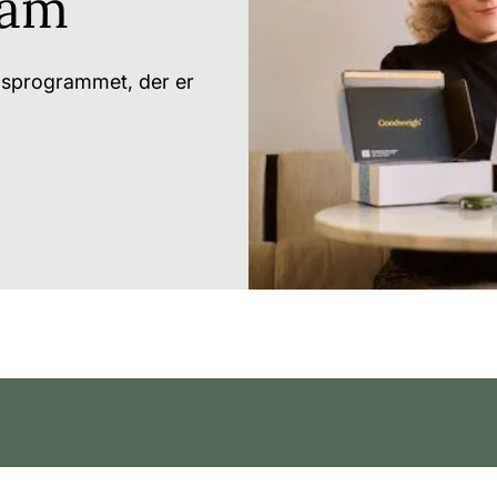
ram
, kun je deze binnen 5 dagen alsnog toedienen, waarna je teru
r weten? Bekijk onze specifieke
Wegovy pagina
voor extra 
bsprogrammet, der er
ingen en veiligheid
y
n kunnen er bijwerkingen optreden, waaronder misselijkheid 
emen. Het is daarom cruciaal om de aanbevolen doseringso
aliseren. Raadpleeg altijd een arts voor gepersonaliseerd a
 Voor alle mogelijke bijwerkingen en informatie verwijzen we 
vy vereist ook aandacht voor leefstijlveranderingen zoals 
beweging voor optimale resultaten. Voor meer opties kun je
elsus
of
Mounjaro
overwegen.