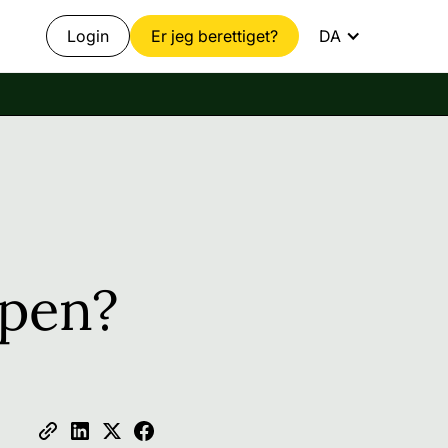
Login
Er jeg berettiget?
DA
open?