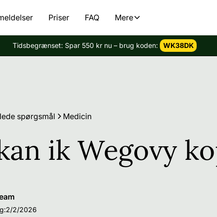
meldelser
Priser
FAQ
Mere
Tidsbegrænset: Spar 550 kr nu – brug koden:
WK38DK
illede spørgsmål
Medicin
kan ik Wegovy k
Team
g:
2/2/2026