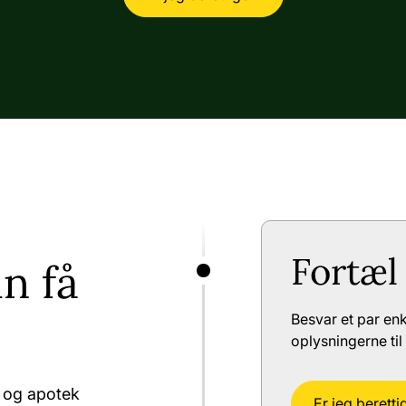
Fortæl
n få
Besvar et par en
oplysningerne til 
e og apotek
Er jeg beretti