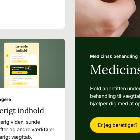
Medicinsk behandling
Medicin
Hold appetitten under
behandling til vægttab
logere
hjælper dig med at o
erigt indhold
erig viden, sunde
Er jeg berettiget?
fter og andre værktøjer
 varigt vægttab.