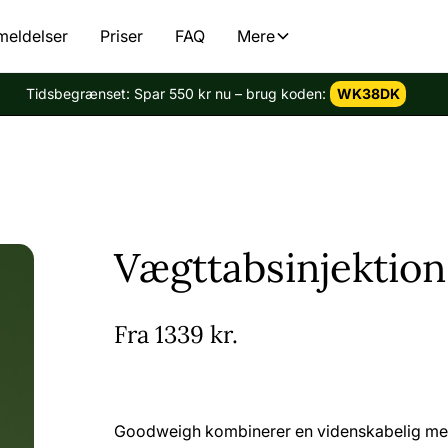
meldelser
Priser
FAQ
Mere
Tidsbegrænset: Spar 550 kr nu – brug koden:
WK38DK
Vægttabsinjektion
Fra
1339 kr.
Goodweigh kombinerer en videnskabelig meto