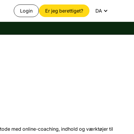
Login
Er jeg berettiget?
DA
de med online-coaching, indhold og værktøjer til