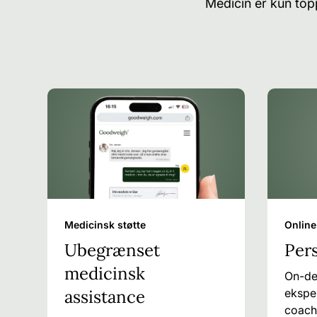
Medicin er kun top
Medicinsk støtte
Online
Ubegrænset
Per
medicinsk
On-de
assistance
eksper
coach