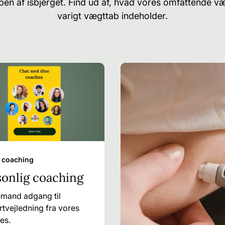
pen af isbjerget. Find ud af, hvad vores omfattende 
varigt vægttab indeholder.
 coaching
sonlig coaching
mand adgang til
tvejledning fra vores
es.