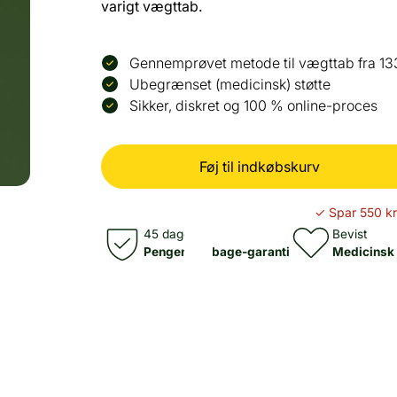
varigt vægttab.
Gennemprøvet metode til vægttab fra 13
Ubegrænset (medicinsk) støtte
Sikker, diskret og 100 % online-proces
Føj til indkøbskurv
✓ Spar 550 kr
45 dage
Bevist
Pengene-tilbage-garanti
Medicinsk