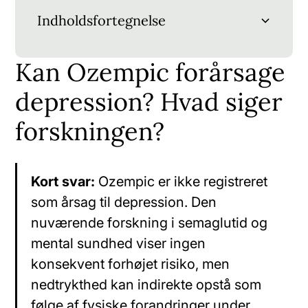
Indholdsfortegnelse
Kan Ozempic forårsage
Kan Ozempic forårsage depression? Hvad
Er depression en kendt bivirkning ved
Hvad siger forskningen om semaglutid og
Hvorfor rapporterer nogle brugere om
Hvem skal være særlig forsigtig?
Hvilke tegn skal du tage alvorligt?
Hvad hvis du føler dig mere nedtrykt, mens
Din mentale sundhed er lige så vigtig som din
siger forskningen?
Ozempic?
mental sundhed?
nedtrykthed ved brug af Ozempic?
du bruger Ozempic?
vægt
depression? Hvad siger
forskningen?
Kort svar:
Ozempic er ikke registreret
som årsag til depression. Den
nuværende forskning i semaglutid og
mental sundhed viser ingen
konsekvent forhøjet risiko, men
nedtrykthed kan indirekte opstå som
følge af fysiske forandringer under