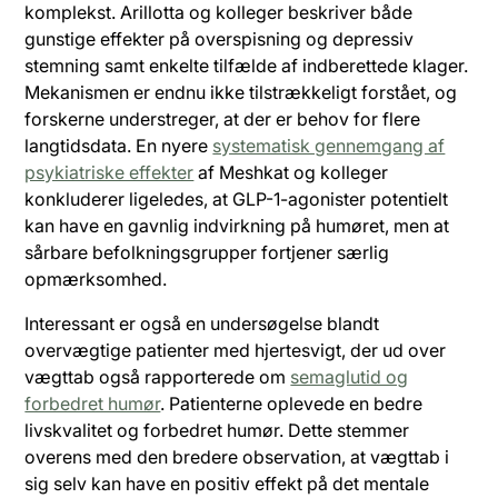
komplekst. Arillotta og kolleger beskriver både
gunstige effekter på overspisning og depressiv
stemning samt enkelte tilfælde af indberettede klager.
Mekanismen er endnu ikke tilstrækkeligt forstået, og
forskerne understreger, at der er behov for flere
langtidsdata. En nyere
systematisk gennemgang af
psykiatriske effekter
af Meshkat og kolleger
konkluderer ligeledes, at GLP-1-agonister potentielt
kan have en gavnlig indvirkning på humøret, men at
sårbare befolkningsgrupper fortjener særlig
opmærksomhed.
Interessant er også en undersøgelse blandt
overvægtige patienter med hjertesvigt, der ud over
vægttab også rapporterede om
semaglutid og
forbedret humør
. Patienterne oplevede en bedre
livskvalitet og forbedret humør. Dette stemmer
overens med den bredere observation, at vægttab i
sig selv kan have en positiv effekt på det mentale