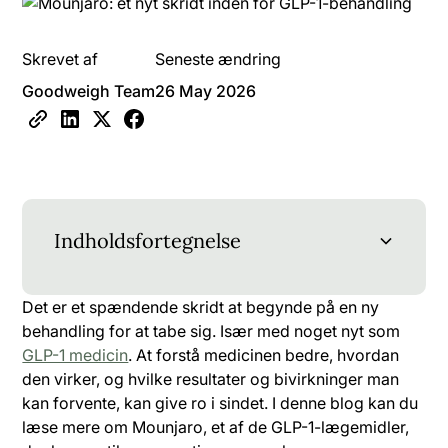
Skrevet af
Seneste ændring
Goodweigh Team
26 May 2026
Indholdsfortegnelse
Hvad er Mounjaro?
Hvorfor er Mounjaro dyrere end andre GLP-1-
Hvordan virker Mounjaro?
Hvorfor sund kost fortsat er vigtig
Det er et spændende skridt at begynde på en ny
mediciner?
behandling for at tabe sig. Især med noget nyt som
GLP-1 medicin
. At forstå medicinen bedre, hvordan
den virker, og hvilke resultater og bivirkninger man
kan forvente, kan give ro i sindet. I denne blog kan du
læse mere om Mounjaro, et af de GLP-1-lægemidler,