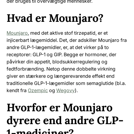
der bruges til overvægtige mennesker.
Hvad er Mounjaro?
Mounjaro
, med det aktive stof
tirzepatid
, er et
injicerbart lægemiddel. Det, der adskiller Mounjaro fra
andre GLP-1-lægemidler, er, at det virker på to
receptorer: GLP-1 og GIP. Begge er hormoner, der
påvirker din appetit, blodsukkerregulering og
fedtforbrænding. Netop denne dobbelte virkning
giver en stærkere og længerevarende effekt end
traditionelle GLP-1-lægemidler som semaglutide (bl.a.
kendt fra
Ozempic
og
Wegovy
).
Hvorfor er Mounjaro
dyrere end andre GLP-
1-mediciner?