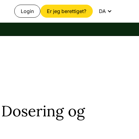
Login
Er jeg berettiget?
DA
 Dosering og