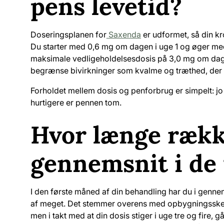
pens levetid?
Doseringsplanen for
Saxenda
er udformet, så din kro
Du starter med 0,6 mg om dagen i uge 1 og øger med 
maksimale vedligeholdelsesdosis på 3,0 mg om dag
begrænse bivirkninger som kvalme og træthed, der of
Forholdet mellem dosis og penforbrug er simpelt: jo 
hurtigere er pennen tom.
Hvor længe rækk
gennemsnit i de 
I den første måned af din behandling har du i genne
af meget. Det stemmer overens med opbygningsskemaet
men i takt med at din dosis stiger i uge tre og fire