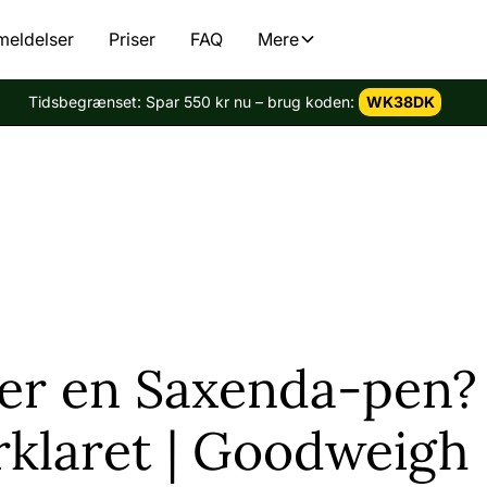
meldelser
Priser
FAQ
Mere
Tidsbegrænset: Spar 550 kr nu – brug koden:
WK38DK
er en Saxenda-pen?
rklaret | Goodweigh